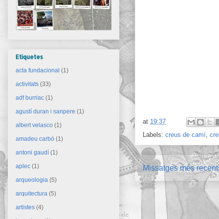
Etiquetes
acta fundacional
(1)
activitats
(33)
adf burriac
(1)
agustí duran i sanpere
(1)
at
19:37
albert velasco
(1)
Labels:
creus de camí
,
cre
amadeu carbó
(1)
antoni gaudí
(1)
aplec
(1)
Missatges més recent
arqueologia
(5)
arquitectura
(5)
artistes
(4)