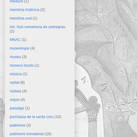
mèdium
(1)
memòria històrica
(2)
memòria oral
(1)
mn. lluís comalrena de sobregrau
(1)
MNAC
(1)
museologia
(4)
museu
(3)
museus locals
(1)
música
(1)
nadal
(8)
nadala
(4)
orgue
(4)
paisatge
(1)
parròquia de la santa creu
(10)
patrimoni
(3)
patrimoni immaterial
(16)