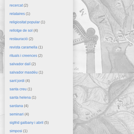
recercat
(2)
relataires
(1)
religiositat popular
(1)
rellotge de sol
(4)
restauració
(2)
revista caramella
(1)
rituals i creences
(2)
salvador dalí
(2)
salvador masdéu
(1)
sant jordi
(4)
santa creu
(1)
santa helena
(1)
sardana
(4)
seminari
(4)
sigfrid galbany i abril
(5)
simposi
(1)