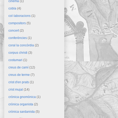
cinema
(1)
cobla
(4)
col·laboracions
(1)
compositors
(5)
concert
(2)
conferències
(1)
coral la concòrdia
(2)
corpus christi
(3)
costumari
(1)
creus de camí
(12)
creus de terme
(7)
crist d'en prats
(1)
crist mujal
(14)
crònica gnomònica
(1)
crònica organista
(2)
crònica sardanista
(5)