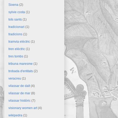
Sixena
(2)
sylvie costa
(1)
tots sants
(1)
tradicionari
(1)
tradicions
(1)
tramvia elèctric
(1)
tren elèctric
(1)
tres tombs
(1)
tribuna maresme
(1)
trobada d'entitats
(2)
veracreu
(1)
vilassar de dalt
(4)
vilassar de mar
(8)
vilassar històric
(7)
visionary women art
(4)
wikipedra
(1)