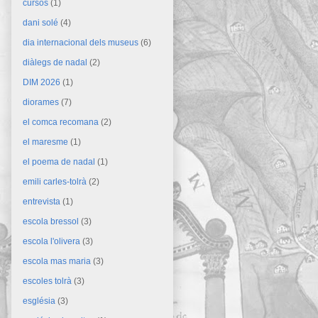
cursos
(1)
dani solé
(4)
dia internacional dels museus
(6)
diàlegs de nadal
(2)
DIM 2026
(1)
diorames
(7)
el comca recomana
(2)
el maresme
(1)
el poema de nadal
(1)
emili carles-tolrà
(2)
entrevista
(1)
escola bressol
(3)
escola l'olivera
(3)
escola mas maria
(3)
escoles tolrà
(3)
església
(3)