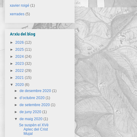
xavier roigé
(1)
xerrades
(5)
Arxiu del blog
►
2026
(12)
►
2025
(11)
►
2024
(24)
►
2023
(32)
►
2022
(29)
►
2021
(15)
▼
2020
(6)
►
de desembre 2020
(1)
►
d’octubre 2020
(1)
►
de setembre 2020
(1)
►
de juny 2020
(1)
▼
de maig 2020
(1)
Se suspèn el XVè
Aplec del Crist
Mujal