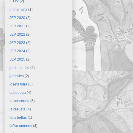
ICOM
(2)
in maritima
(1)
JEP 2020
(2)
JEP 2021
(2)
JEP 2022
(2)
JEP 2023
(2)
JEP 2024
(2)
JEP 2025
(2)
jordi montlló
(2)
jornades
(2)
josefa tolrà
(5)
la bodega
(4)
la concòrdia
(5)
la creueta
(4)
lluís bellas
(1)
lluïsa amenós
(4)