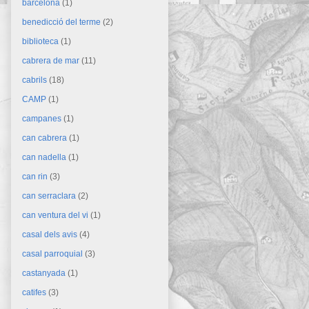
barcelona
(1)
benedicció del terme
(2)
biblioteca
(1)
cabrera de mar
(11)
cabrils
(18)
CAMP
(1)
campanes
(1)
can cabrera
(1)
can nadella
(1)
can rin
(3)
can serraclara
(2)
can ventura del vi
(1)
casal dels avis
(4)
casal parroquial
(3)
castanyada
(1)
catifes
(3)