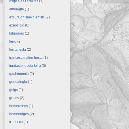
esglésies i ermites
(1)
etnologia
(1)
excursionisme científic
(2)
exposició
(6)
fàbriques
(1)
ferro
(2)
fes ta festa
(2)
francesc mateu hosta
(1)
fundació josefa tolrà
(5)
gastronomia
(2)
genealogia
(1)
goigs
(1)
grutes
(2)
hemeroteca
(1)
homenatges
(2)
ICOFOM
(1)