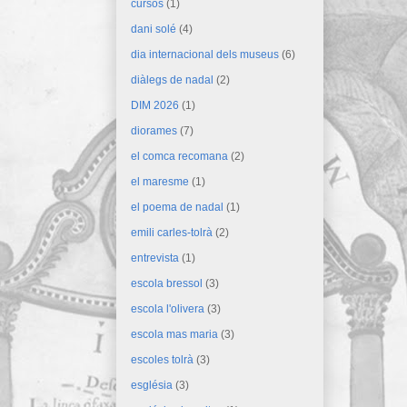
cursos
(1)
dani solé
(4)
dia internacional dels museus
(6)
diàlegs de nadal
(2)
DIM 2026
(1)
diorames
(7)
el comca recomana
(2)
el maresme
(1)
el poema de nadal
(1)
emili carles-tolrà
(2)
entrevista
(1)
escola bressol
(3)
escola l'olivera
(3)
escola mas maria
(3)
escoles tolrà
(3)
església
(3)