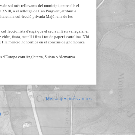
 de sol més rellevants del municipi, entre ells el
e XVIII, o el rellotge de Can Puigvert, atribuït a
sitarem la col·lecció privada Majó, una de les
col·leccionista d'ençà que el seu avi li en va regalar el
idre, fusta, metall i fins i tot de paper i cartolina. N'hi
y 2001 la menció honorífica en el concrus de gnomònica
sos d'Europa com Anglaterra, Suïssa o Alemanya.
Missatges més antics
)