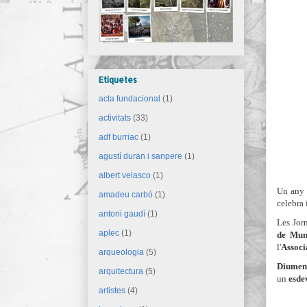
Etiquetes
acta fundacional
(1)
activitats
(33)
adf burriac
(1)
agustí duran i sanpere
(1)
albert velasco
(1)
Un any 
amadeu carbó
(1)
celebra
antoni gaudí
(1)
Les Jorn
aplec
(1)
de Mun
l'
Associ
arqueologia
(5)
Diumen
arquitectura
(5)
un
esdev
artistes
(4)