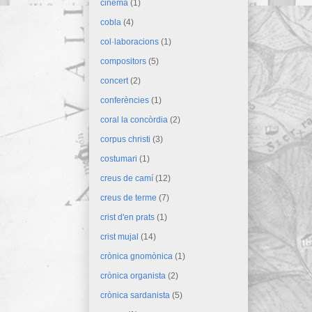
cinema
(1)
cobla
(4)
col·laboracions
(1)
compositors
(5)
concert
(2)
conferències
(1)
coral la concòrdia
(2)
corpus christi
(3)
costumari
(1)
creus de camí
(12)
creus de terme
(7)
crist d'en prats
(1)
crist mujal
(14)
crònica gnomònica
(1)
crònica organista
(2)
crònica sardanista
(5)