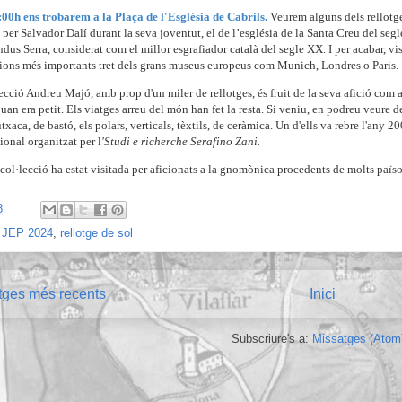
1:00h ens trobarem a la Plaça de l'Església de Cabrils.
Veurem alguns dels rellotges
t per Salvador Dalí durant la seva joventut, el de l’església de la Santa Creu del segl
dus Serra, considerat com el millor esgrafiador català del segle XX. I per acabar, vi
cions més importants tret dels grans museus europeus com Munich, Londres o Paris.
ecció Andreu Majó, amb prop d'un miler de rellotges, és fruit de la seva afició com a 
uan era petit. Els viatges arreu del món han fet la resta. Si veniu, en podreu veure de v
txaca, de bastó, els polars, verticals, tèxtils, de ceràmica. Un d'ells va rebre l'an
ional organitzat per l
'Studi e richerche Serafino Zani.
col·lecció ha estat visitada per aficionats a la gnomònica procedents de molts paï
8
:
JEP 2024
,
rellotge de sol
tges més recents
Inici
Subscriure's a:
Missatges (Atom