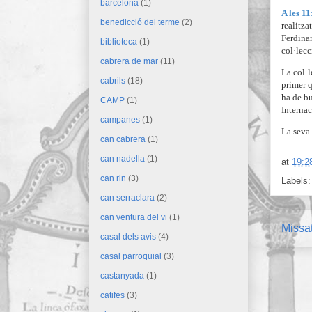
barcelona
(1)
A les 1
benedicció del terme
(2)
realitza
Ferdinan
biblioteca
(1)
col·lec
cabrera de mar
(11)
La col·l
cabrils
(18)
primer q
ha de bu
CAMP
(1)
Internac
campanes
(1)
La seva 
can cabrera
(1)
can nadella
(1)
at
19:2
can rin
(3)
Labels
can serraclara
(2)
can ventura del vi
(1)
Missa
casal dels avis
(4)
casal parroquial
(3)
castanyada
(1)
catifes
(3)