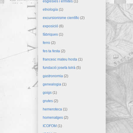
esglésies i ermites
(1)
etnologia
(1)
excursionisme científic
(2)
exposició
(6)
fàbriques
(1)
ferro
(2)
fes ta festa
(2)
francesc mateu hosta
(1)
fundació josefa tolrà
(5)
gastronomia
(2)
genealogia
(1)
goigs
(1)
grutes
(2)
hemeroteca
(1)
homenatges
(2)
ICOFOM
(1)