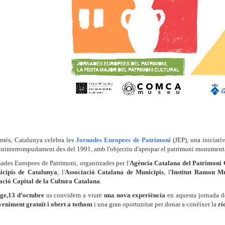
més, Catalunya celebra les
Jornades Europees de Patrimoni
(JEP), una iniciati
 ininterrompudament des del 1991, amb l'objectiu d'apropar el patrimoni monumenta
ades Europees de Patrimoni, organitzades per l'
Agència Catalana del Patrimoni 
icipis de Catalunya
, l'
Associació Catalana de Municipis
, l'
Institut Ramon M
ació Capital de la Cultura Catalana
.
ge,
13 d’octubre
us convidem a viure
una nova experiència
en aquesta jornada de
eniment gratuït i obert a tothom
i una gran oportunitat per donar a conèixer la
ri