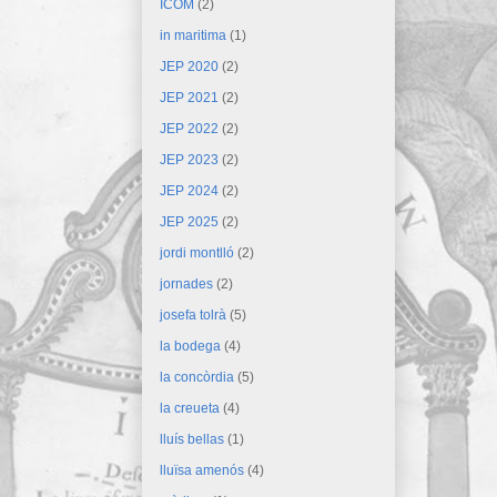
ICOM
(2)
in maritima
(1)
JEP 2020
(2)
JEP 2021
(2)
JEP 2022
(2)
JEP 2023
(2)
JEP 2024
(2)
JEP 2025
(2)
jordi montlló
(2)
jornades
(2)
josefa tolrà
(5)
la bodega
(4)
la concòrdia
(5)
la creueta
(4)
lluís bellas
(1)
lluïsa amenós
(4)