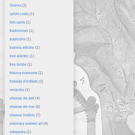
Sixena
(2)
sylvie costa
(1)
tots sants
(1)
tradicionari
(1)
tradicions
(1)
tramvia elèctric
(1)
tren elèctric
(1)
tres tombs
(1)
tribuna maresme
(1)
trobada d'entitats
(2)
veracreu
(1)
vilassar de dalt
(4)
vilassar de mar
(8)
vilassar històric
(7)
visionary women art
(4)
wikipedra
(1)