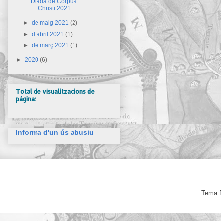
Diada de Corpus
Christi 2021
►
de maig 2021
(2)
►
d’abril 2021
(1)
►
de març 2021
(1)
►
2020
(6)
Total de visualitzacions de
pàgina:
Informa d'un ús abusiu
Tema F