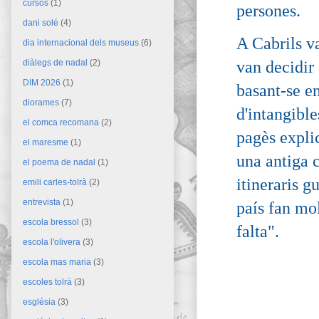
cursos
(1)
persones.
dani solé
(4)
A Cabrils v
dia internacional dels museus
(6)
van decidir
diàlegs de nadal
(2)
DIM 2026
(1)
basant-se en
diorames
(7)
d'intangible
el comca recomana
(2)
pagès expli
el maresme
(1)
una antiga c
el poema de nadal
(1)
itineraris g
emili carles-tolrà
(2)
entrevista
(1)
país fan mol
escola bressol
(3)
falta".
escola l'olivera
(3)
escola mas maria
(3)
escoles tolrà
(3)
església
(3)