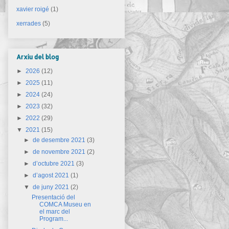
xavier roigé
(1)
xerrades
(5)
Arxiu del blog
►
2026
(12)
►
2025
(11)
►
2024
(24)
►
2023
(32)
►
2022
(29)
▼
2021
(15)
►
de desembre 2021
(3)
►
de novembre 2021
(2)
►
d’octubre 2021
(3)
►
d’agost 2021
(1)
▼
de juny 2021
(2)
Presentació del
COMCA Museu en
el marc del
Program...