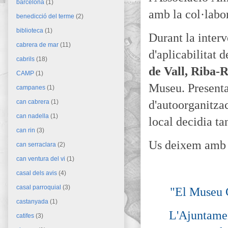
barcelona
(1)
amb la col·labo
benedicció del terme
(2)
biblioteca
(1)
Durant la inter
cabrera de mar
(11)
d'aplicabilitat 
cabrils
(18)
de Vall, Riba-R
CAMP
(1)
Museu. Presenta
campanes
(1)
d'autoorganitza
can cabrera
(1)
can nadella
(1)
local decidia ta
can rin
(3)
Us deixem amb d
can serraclara
(2)
can ventura del vi
(1)
casal dels avis
(4)
casal parroquial
(3)
"El Museu Com
castanyada
(1)
L'Ajuntamen
catifes
(3)