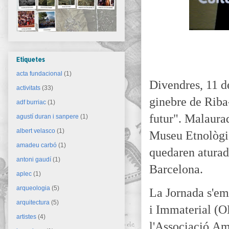
Etiquetes
acta fundacional
(1)
Divendres, 11 de
activitats
(33)
ginebre de Riba
adf burriac
(1)
futur". Malaurad
agustí duran i sanpere
(1)
albert velasco
(1)
Museu Etnològi
amadeu carbó
(1)
quedaren aturade
antoni gaudí
(1)
Barcelona.
aplec
(1)
arqueologia
(5)
La Jornada s'e
arquitectura
(5)
i Immaterial (OP
artistes
(4)
l'Associació
Ami