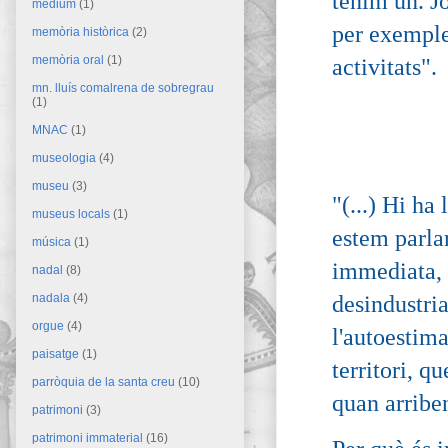
tenim un. Jo
mèdium
(1)
per exemple
memòria històrica
(2)
memòria oral
(1)
activitats".
mn. lluís comalrena de sobregrau
(1)
MNAC
(1)
museologia
(4)
museu
(3)
"(...) Hi ha
museus locals
(1)
estem parla
música
(1)
immediata, i
nadal
(8)
desindustria
nadala
(4)
orgue
(4)
l'autoestima
paisatge
(1)
territori, q
parròquia de la santa creu
(10)
quan arriben
patrimoni
(3)
patrimoni immaterial
(16)