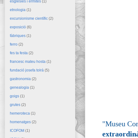
esglésies i ermites
(1)
etnologia
(1)
excursionisme científic
(2)
exposició
(6)
fàbriques
(1)
ferro
(2)
fes ta festa
(2)
francesc mateu hosta
(1)
fundació josefa tolrà
(5)
gastronomia
(2)
genealogia
(1)
goigs
(1)
grutes
(2)
hemeroteca
(1)
"Museu Com
homenatges
(2)
ICOFOM
(1)
extraordinà