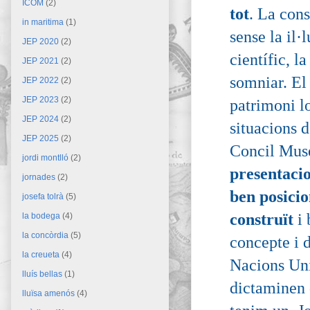
ICOM
(2)
tot
. La cons
in maritima
(1)
sense la il·
JEP 2020
(2)
científic, l
JEP 2021
(2)
somniar. El
JEP 2022
(2)
JEP 2023
(2)
patrimoni lo
JEP 2024
(2)
situacions d
JEP 2025
(2)
Concil Mus
jordi montlló
(2)
presentacio
jornades
(2)
ben posicio
josefa tolrà
(5)
construït
i
la bodega
(4)
la concòrdia
(5)
concepte i d
la creueta
(4)
Nacions Uni
lluís bellas
(1)
dictaminen 
lluïsa amenós
(4)