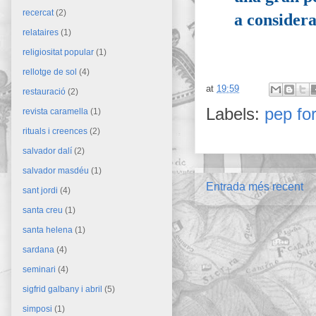
recercat
(2)
a consider
relataires
(1)
religiositat popular
(1)
rellotge de sol
(4)
at
19:59
restauració
(2)
Labels:
pep fo
revista caramella
(1)
rituals i creences
(2)
salvador dalí
(2)
salvador masdéu
(1)
Entrada més recent
sant jordi
(4)
santa creu
(1)
santa helena
(1)
sardana
(4)
seminari
(4)
sigfrid galbany i abril
(5)
simposi
(1)