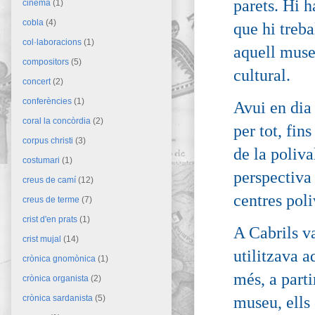
parets. Hi h
cinema
(1)
cobla
(4)
que hi treba
col·laboracions
(1)
aquell museu
compositors
(5)
cultural.
concert
(2)
conferències
(1)
Avui en dia
coral la concòrdia
(2)
per tot, fin
corpus christi
(3)
de la poliv
costumari
(1)
perspectiva
creus de camí
(12)
centres pol
creus de terme
(7)
crist d'en prats
(1)
A Cabrils v
crist mujal
(14)
utilitzava a
crònica gnomònica
(1)
més, a parti
crònica organista
(2)
museu, ells
crònica sardanista
(5)