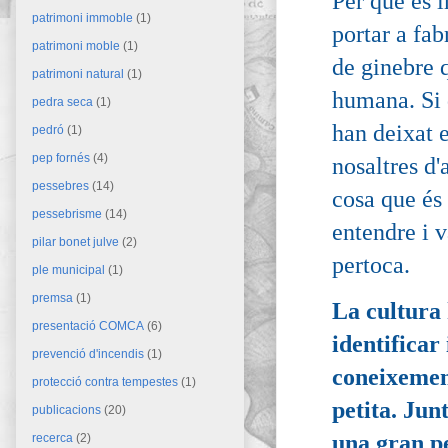
Per què és i
patrimoni immoble
(1)
portar a fab
patrimoni moble
(1)
de ginebre q
patrimoni natural
(1)
humana. Si d
pedra seca
(1)
han deixat 
pedró
(1)
pep fornés
(4)
nosaltres d
pessebres
(14)
cosa que és
pessebrisme
(14)
entendre i 
pilar bonet julve
(2)
pertoca.
ple municipal
(1)
premsa
(1)
La cultura
presentació COMCA
(6)
identificar
prevenció d'incendis
(1)
coneixement
protecció contra tempestes
(1)
petita. Jun
publicacions
(20)
una gran p
recerca
(2)