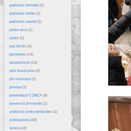
patrimoni immoble
(1)
patrimoni moble
(1)
patrimoni natural
(1)
pedra seca
(1)
pedró
(1)
pep fornés
(4)
pessebres
(14)
pessebrisme
(14)
pilar bonet julve
(2)
ple municipal
(1)
premsa
(1)
presentació COMCA
(6)
prevenció d'incendis
(1)
protecció contra tempestes
(1)
publicacions
(20)
recerca
(2)