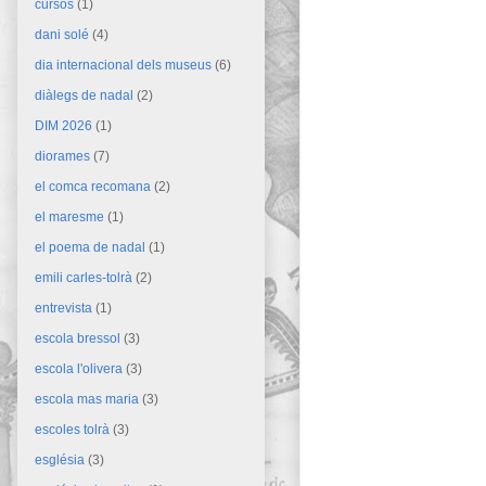
cursos
(1)
dani solé
(4)
dia internacional dels museus
(6)
diàlegs de nadal
(2)
DIM 2026
(1)
diorames
(7)
el comca recomana
(2)
el maresme
(1)
el poema de nadal
(1)
emili carles-tolrà
(2)
entrevista
(1)
escola bressol
(3)
escola l'olivera
(3)
escola mas maria
(3)
escoles tolrà
(3)
església
(3)