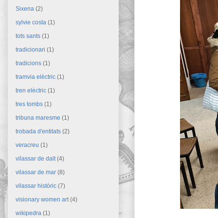
Sixena
(2)
sylvie costa
(1)
tots sants
(1)
tradicionari
(1)
tradicions
(1)
tramvia elèctric
(1)
tren elèctric
(1)
tres tombs
(1)
tribuna maresme
(1)
trobada d'entitats
(2)
veracreu
(1)
vilassar de dalt
(4)
vilassar de mar
(8)
vilassar històric
(7)
visionary women art
(4)
wikipedra
(1)