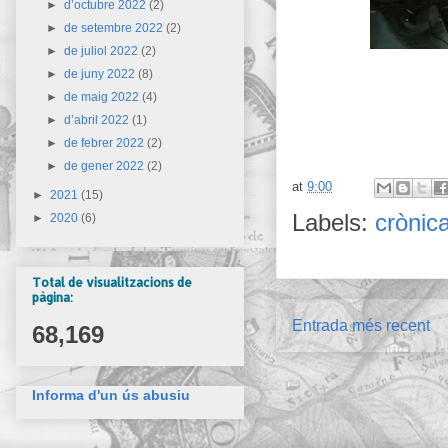
►
d’octubre 2022
(2)
►
de setembre 2022
(2)
►
de juliol 2022
(2)
►
de juny 2022
(8)
►
de maig 2022
(4)
►
d’abril 2022
(1)
►
de febrer 2022
(2)
►
de gener 2022
(2)
at
9:00
►
2021
(15)
Labels:
crònic
►
2020
(6)
Total de visualitzacions de
pàgina:
Entrada més recent
68,169
Informa d'un ús abusiu