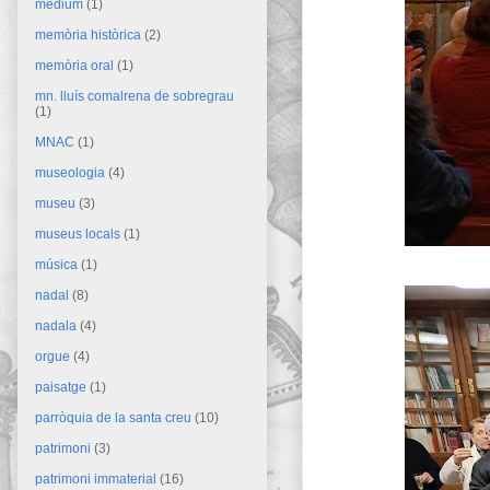
mèdium
(1)
memòria històrica
(2)
memòria oral
(1)
mn. lluís comalrena de sobregrau
(1)
MNAC
(1)
museologia
(4)
museu
(3)
museus locals
(1)
música
(1)
nadal
(8)
nadala
(4)
orgue
(4)
paisatge
(1)
parròquia de la santa creu
(10)
patrimoni
(3)
patrimoni immaterial
(16)