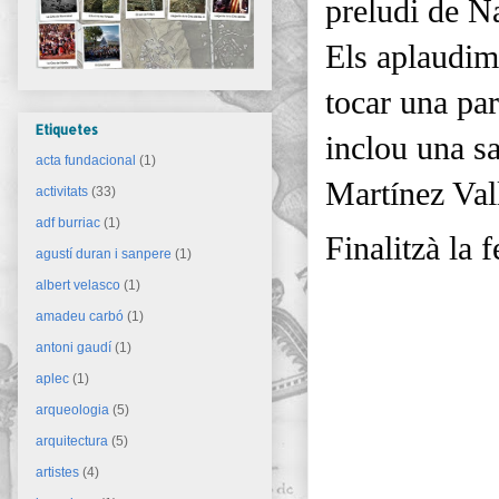
preludi de Na
Els aplaudime
tocar una pa
Etiquetes
inclou una sa
acta fundacional
(1)
Martínez Vall
activitats
(33)
adf burriac
(1)
Finalitzà la f
agustí duran i sanpere
(1)
albert velasco
(1)
amadeu carbó
(1)
antoni gaudí
(1)
aplec
(1)
arqueologia
(5)
arquitectura
(5)
artistes
(4)