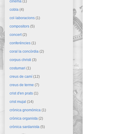
cinema
(1)
cobla
(4)
col·laboracions
(1)
compositors
(5)
concert
(2)
conferències
(1)
coral la concòrdia
(2)
corpus christi
(3)
costumari
(1)
creus de camí
(12)
creus de terme
(7)
crist d'en prats
(1)
crist mujal
(14)
crònica gnomònica
(1)
crònica organista
(2)
crònica sardanista
(5)