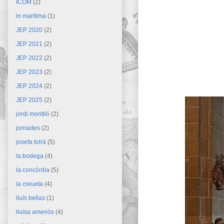
ICOM
(2)
in maritima
(1)
JEP 2020
(2)
JEP 2021
(2)
JEP 2022
(2)
JEP 2023
(2)
JEP 2024
(2)
JEP 2025
(2)
jordi montlló
(2)
jornades
(2)
josefa tolrà
(5)
la bodega
(4)
la concòrdia
(5)
la creueta
(4)
lluís bellas
(1)
lluïsa amenós
(4)