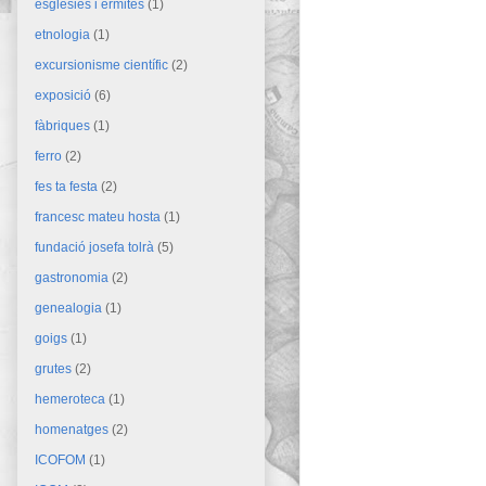
esglésies i ermites
(1)
etnologia
(1)
excursionisme científic
(2)
exposició
(6)
fàbriques
(1)
ferro
(2)
fes ta festa
(2)
francesc mateu hosta
(1)
fundació josefa tolrà
(5)
gastronomia
(2)
genealogia
(1)
goigs
(1)
grutes
(2)
hemeroteca
(1)
homenatges
(2)
ICOFOM
(1)