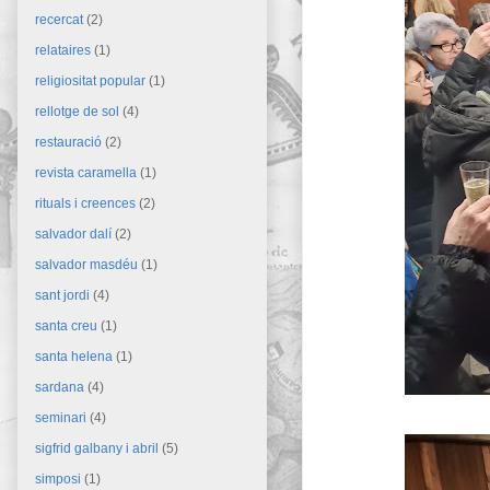
recercat
(2)
relataires
(1)
religiositat popular
(1)
rellotge de sol
(4)
restauració
(2)
revista caramella
(1)
rituals i creences
(2)
salvador dalí
(2)
salvador masdéu
(1)
sant jordi
(4)
santa creu
(1)
santa helena
(1)
sardana
(4)
seminari
(4)
sigfrid galbany i abril
(5)
simposi
(1)