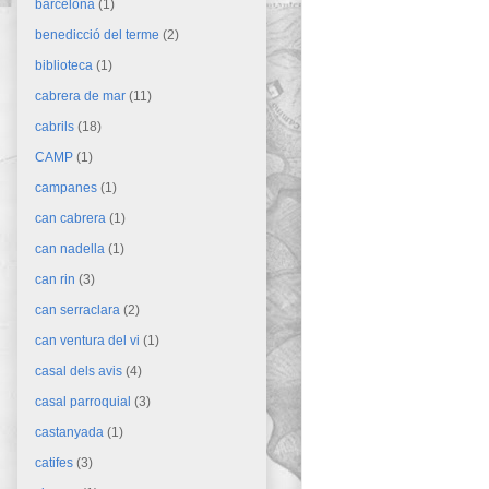
barcelona
(1)
benedicció del terme
(2)
biblioteca
(1)
cabrera de mar
(11)
cabrils
(18)
CAMP
(1)
campanes
(1)
can cabrera
(1)
can nadella
(1)
can rin
(3)
can serraclara
(2)
can ventura del vi
(1)
casal dels avis
(4)
casal parroquial
(3)
castanyada
(1)
catifes
(3)