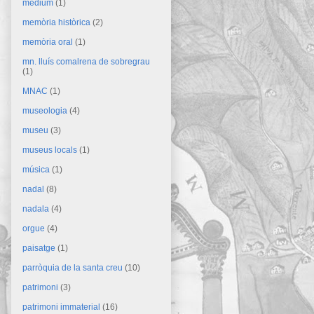
mèdium
(1)
memòria històrica
(2)
memòria oral
(1)
mn. lluís comalrena de sobregrau
(1)
MNAC
(1)
museologia
(4)
museu
(3)
museus locals
(1)
música
(1)
nadal
(8)
nadala
(4)
orgue
(4)
paisatge
(1)
parròquia de la santa creu
(10)
patrimoni
(3)
patrimoni immaterial
(16)