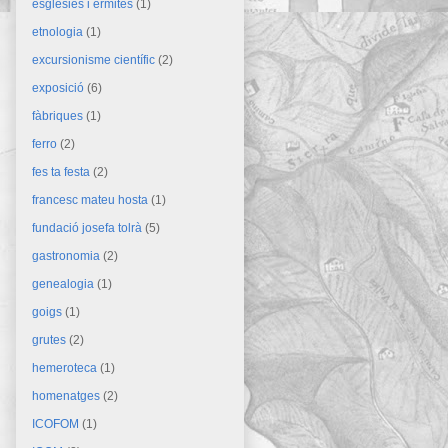
esglésies i ermites
(1)
etnologia
(1)
excursionisme científic
(2)
exposició
(6)
fàbriques
(1)
ferro
(2)
fes ta festa
(2)
francesc mateu hosta
(1)
fundació josefa tolrà
(5)
gastronomia
(2)
genealogia
(1)
goigs
(1)
grutes
(2)
hemeroteca
(1)
homenatges
(2)
ICOFOM
(1)