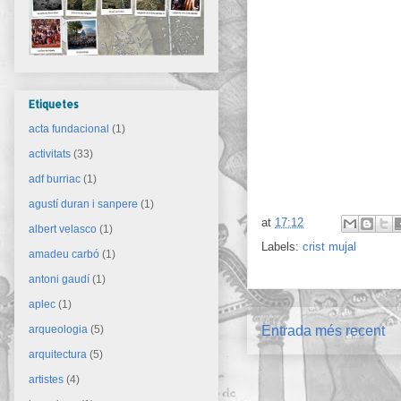
Etiquetes
acta fundacional
(1)
activitats
(33)
adf burriac
(1)
agustí duran i sanpere
(1)
at
17:12
albert velasco
(1)
Labels:
crist mujal
amadeu carbó
(1)
antoni gaudí
(1)
aplec
(1)
Entrada més recent
arqueologia
(5)
arquitectura
(5)
artistes
(4)