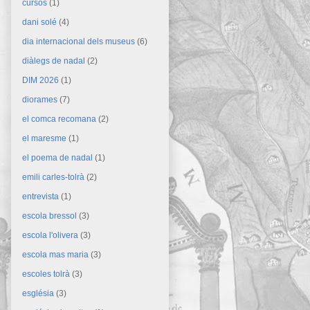
cursos
(1)
dani solé
(4)
dia internacional dels museus
(6)
diàlegs de nadal
(2)
DIM 2026
(1)
diorames
(7)
el comca recomana
(2)
el maresme
(1)
el poema de nadal
(1)
emili carles-tolrà
(2)
entrevista
(1)
escola bressol
(3)
escola l'olivera
(3)
escola mas maria
(3)
escoles tolrà
(3)
església
(3)