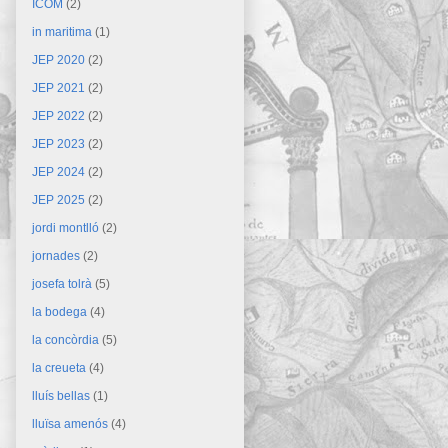
ICOM
(2)
in maritima
(1)
JEP 2020
(2)
JEP 2021
(2)
JEP 2022
(2)
JEP 2023
(2)
JEP 2024
(2)
JEP 2025
(2)
jordi montlló
(2)
jornades
(2)
josefa tolrà
(5)
la bodega
(4)
la concòrdia
(5)
la creueta
(4)
lluís bellas
(1)
lluïsa amenós
(4)