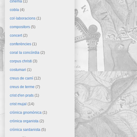
cinema
(1)
cobla
(4)
col·laboracions
(1)
compositors
(5)
concert
(2)
conferències
(1)
coral la concòrdia
(2)
corpus christi
(3)
costumari
(1)
creus de camí
(12)
creus de terme
(7)
crist d'en prats
(1)
crist mujal
(14)
crònica gnomònica
(1)
crònica organista
(2)
crònica sardanista
(5)