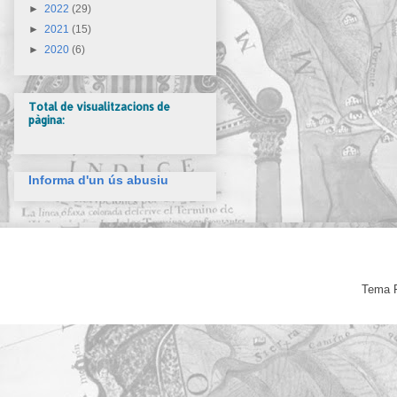
►
2022
(29)
►
2021
(15)
►
2020
(6)
Total de visualitzacions de
pàgina:
Informa d'un ús abusiu
Tema F