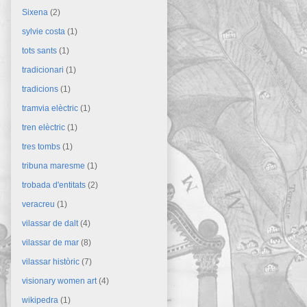
Sixena
(2)
sylvie costa
(1)
tots sants
(1)
tradicionari
(1)
tradicions
(1)
tramvia elèctric
(1)
tren elèctric
(1)
tres tombs
(1)
tribuna maresme
(1)
trobada d'entitats
(2)
veracreu
(1)
vilassar de dalt
(4)
vilassar de mar
(8)
vilassar històric
(7)
visionary women art
(4)
wikipedra
(1)