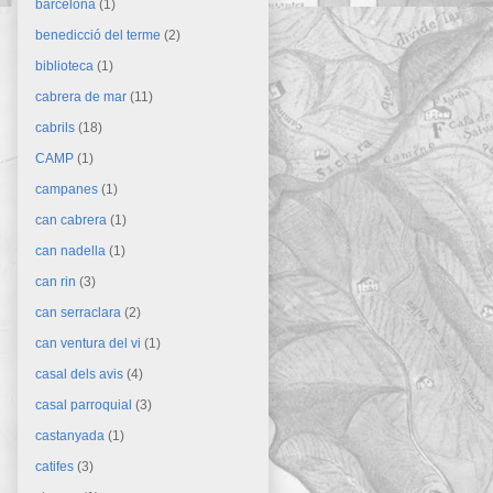
barcelona
(1)
benedicció del terme
(2)
biblioteca
(1)
cabrera de mar
(11)
cabrils
(18)
CAMP
(1)
campanes
(1)
can cabrera
(1)
can nadella
(1)
can rin
(3)
can serraclara
(2)
can ventura del vi
(1)
casal dels avis
(4)
casal parroquial
(3)
castanyada
(1)
catifes
(3)