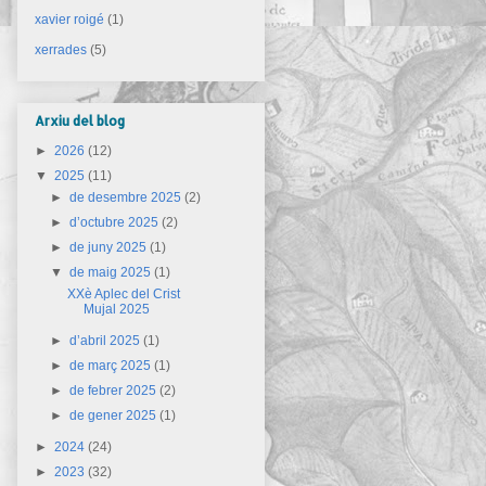
xavier roigé
(1)
xerrades
(5)
Arxiu del blog
►
2026
(12)
▼
2025
(11)
►
de desembre 2025
(2)
►
d’octubre 2025
(2)
►
de juny 2025
(1)
▼
de maig 2025
(1)
XXè Aplec del Crist
Mujal 2025
►
d’abril 2025
(1)
►
de març 2025
(1)
►
de febrer 2025
(2)
►
de gener 2025
(1)
►
2024
(24)
►
2023
(32)