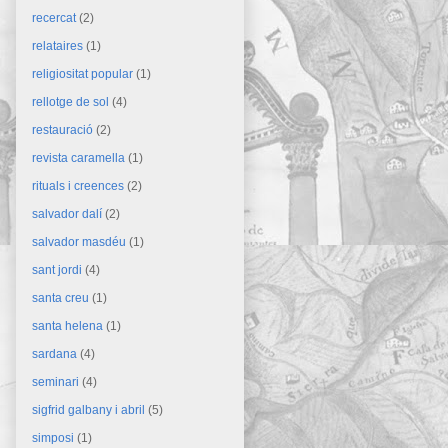
recercat
(2)
relataires
(1)
religiositat popular
(1)
rellotge de sol
(4)
restauració
(2)
revista caramella
(1)
rituals i creences
(2)
salvador dalí
(2)
salvador masdéu
(1)
sant jordi
(4)
santa creu
(1)
santa helena
(1)
sardana
(4)
seminari
(4)
sigfrid galbany i abril
(5)
simposi
(1)