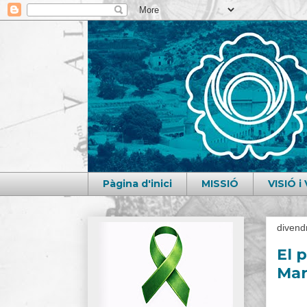
Pàgina d'inici
MISSIÓ
VISIÓ 
divend
El 
Ma