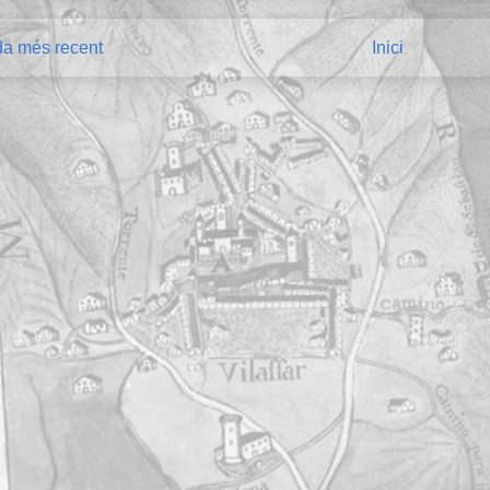
da més recent
Inici