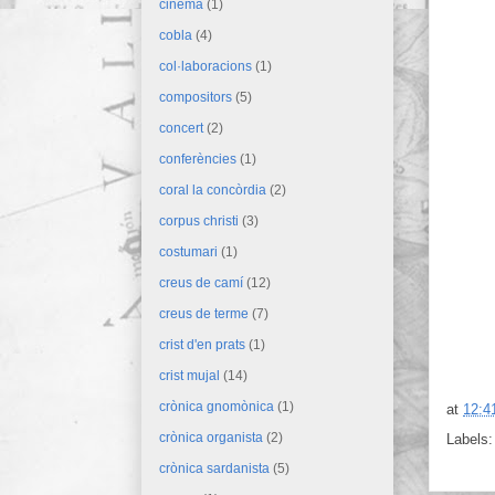
cinema
(1)
cobla
(4)
col·laboracions
(1)
compositors
(5)
concert
(2)
conferències
(1)
coral la concòrdia
(2)
corpus christi
(3)
costumari
(1)
creus de camí
(12)
creus de terme
(7)
crist d'en prats
(1)
crist mujal
(14)
crònica gnomònica
(1)
at
12:4
crònica organista
(2)
Labels
crònica sardanista
(5)