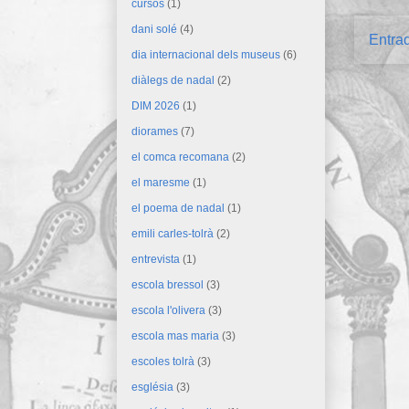
cursos
(1)
dani solé
(4)
Entra
dia internacional dels museus
(6)
diàlegs de nadal
(2)
DIM 2026
(1)
diorames
(7)
el comca recomana
(2)
el maresme
(1)
el poema de nadal
(1)
emili carles-tolrà
(2)
entrevista
(1)
escola bressol
(3)
escola l'olivera
(3)
escola mas maria
(3)
escoles tolrà
(3)
església
(3)