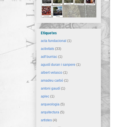
Etiquetes
acta fundacional
(1)
activitats
(33)
adf burriac
(1)
agustí duran i sanpere
(1)
albert velasco
(1)
amadeu carbó
(1)
antoni gaudí
(1)
aplec
(1)
arqueologia
(5)
arquitectura
(5)
artistes
(4)