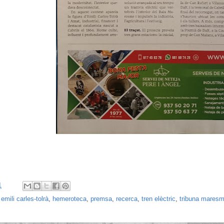
1
:
emili carles-tolrà
,
hemeroteca
,
premsa
,
recerca
,
tren elèctric
,
tribuna mares