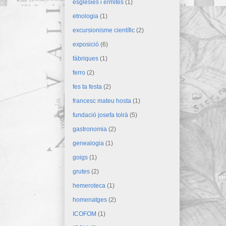
esglésies i ermites
(1)
etnologia
(1)
excursionisme científic
(2)
exposició
(6)
fàbriques
(1)
ferro
(2)
fes ta festa
(2)
francesc mateu hosta
(1)
fundació josefa tolrà
(5)
gastronomia
(2)
genealogia
(1)
goigs
(1)
grutes
(2)
hemeroteca
(1)
homenatges
(2)
ICOFOM
(1)