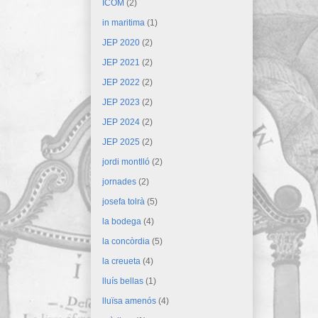
ICOM
(2)
in maritima
(1)
JEP 2020
(2)
JEP 2021
(2)
JEP 2022
(2)
JEP 2023
(2)
JEP 2024
(2)
JEP 2025
(2)
jordi montlló
(2)
jornades
(2)
josefa tolrà
(5)
la bodega
(4)
la concòrdia
(5)
la creueta
(4)
lluís bellas
(1)
lluïsa amenós
(4)