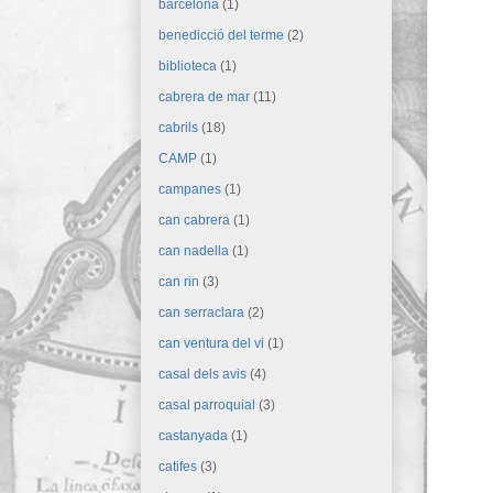
barcelona
(1)
benedicció del terme
(2)
biblioteca
(1)
cabrera de mar
(11)
cabrils
(18)
CAMP
(1)
campanes
(1)
can cabrera
(1)
can nadella
(1)
can rin
(3)
can serraclara
(2)
can ventura del vi
(1)
casal dels avis
(4)
casal parroquial
(3)
castanyada
(1)
catifes
(3)