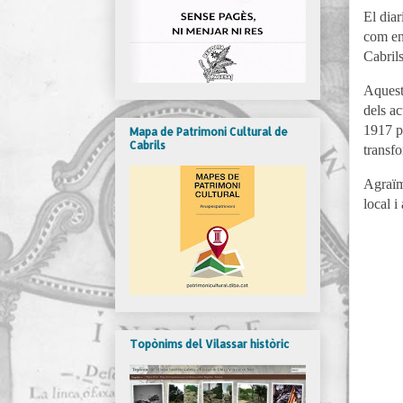
El dia
com en 
Cabri
Aquest
dels ac
1917 pr
Mapa de Patrimoni Cultural de
Cabrils
transfo
Agraïm
local i
Topònims del Vilassar històric